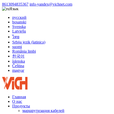
8613094835367
info-yandex@vichnet.com
Язык
русский
bosanski
Svenska
Latviešu
ไทย
Srbija jezik (latinica)
suomi
România limbi
한국어
íslenska
Čeština
magyar
Главная
О нас
Продукты
маршрутизация кабелей